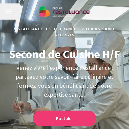
MENU CARRIÈRE
Partager la page
RESTALLIANCE ILE-DE-FRANCE
·
VILLIERS-SAINT-
GEORGES
Second de Cuisine H/F
Venez vivre l’expérience Restalliance :
partagez votre savoir-faire culinaire et
formez-vous en bénéficiant de notre
expertise santé.
Postuler