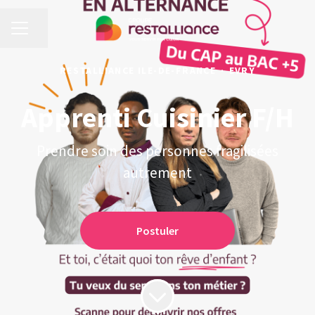
MENU CARRIÈRE
Partager la page
RESTALLIANCE ILE-DE-FRANCE
·
EVRY
Apprenti Cuisinier F/H
Prendre soin des personnes fragilisées
autrement
Postuler