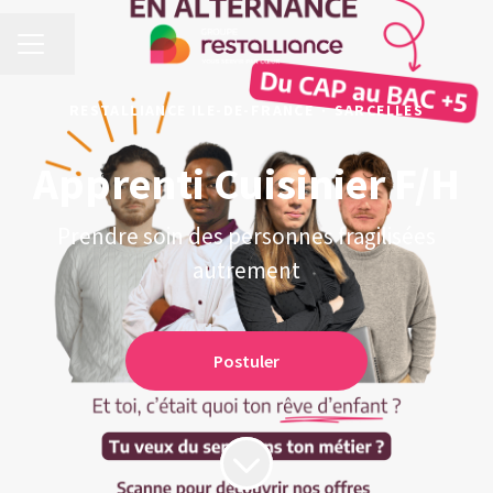
MENU CARRIÈRE
Partager la page
RESTALLIANCE ILE-DE-FRANCE
·
SARCELLES
Apprenti Cuisinier F/H
Prendre soin des personnes fragilisées
autrement
Postuler