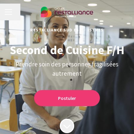
MENU CARRIÈRE
Partager la page
RESTALLIANCE SUD EST
·
ISTRES
Second de Cuisine F/H
Prendre soin des personnes fragilisées
autrement
Postuler