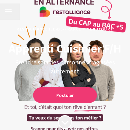
MENU CARRIÈRE
Partager la page
RESTALLIANCE ILE-DE-FRANCE
·
MENUCOURT
Apprenti Cuisinier F/H
Prendre soin des personnes fragilisées
autrement
Postuler