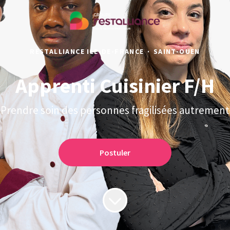
RESTALLIANCE ILE-DE-FRANCE
·
SAINT-OUEN
Apprenti Cuisinier F/H
Prendre soin des personnes fragilisées autrement
Postuler