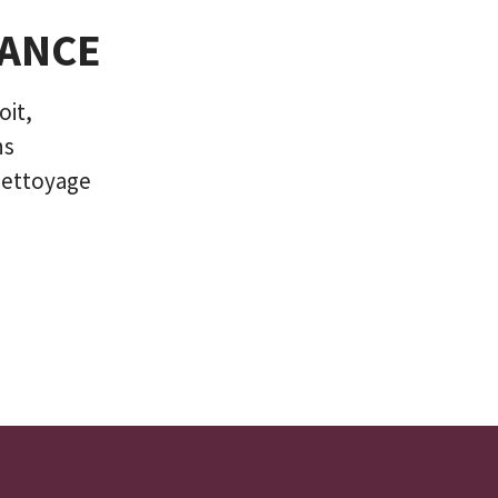
IANCE
oit,
ns
onettoyage