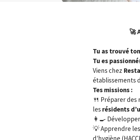
🚀 
Tu as trouvé ton
Tu es passionné(
Viens chez
Resta
établissements d
Tes missions :
🍴 Préparer des 
les
résidents d’u
👩‍🍳 Développer
💡 Apprendre les 
d’hygiène (HACCP