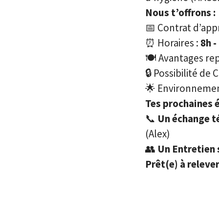
Nous t’offrons :
📅 Contrat d’app
⏰ Horaires :
8h -
🍽️ Avantages re
🔒 Possibilité de 
🌟 Environnement
Tes prochaines é
📞
Un échange t
(Alex)
👥
Un Entretien 
Prêt(e) à relever