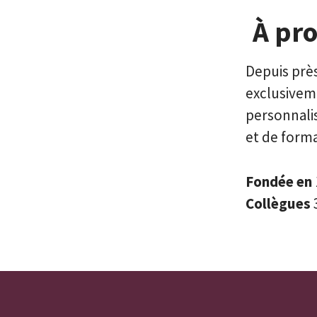
À pr
Depuis près
exclusivem
personnalis
et de forma
Fondée en
Collègues