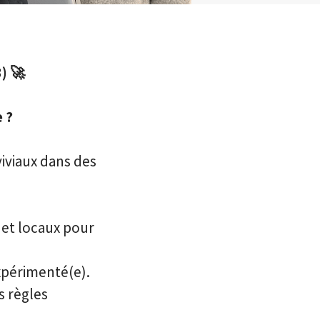
) 🚀
 ?
iviaux dans des
 et locaux pour
xpérimenté(e).
s règles