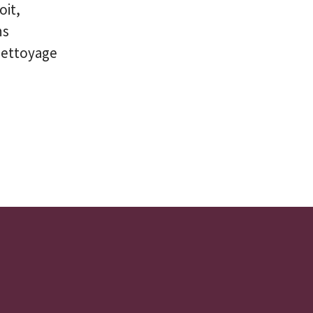
oit,
ns
onettoyage