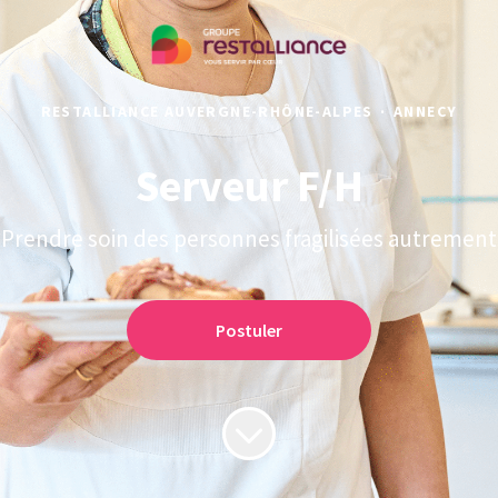
RESTALLIANCE AUVERGNE-RHÔNE-ALPES
·
ANNECY
Serveur F/H
Prendre soin des personnes fragilisées autrement
Postuler