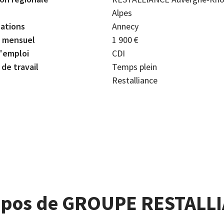
Alpes
sations
Annecy
e mensuel
1 900 €
'emploi
CDI
de travail
Temps plein
Restalliance
opos de GROUPE RESTALL