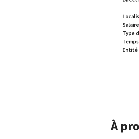
Locali
Salair
Type d
Temps 
Entité
À pr