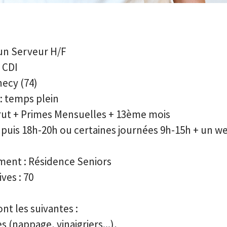
un Serveur H/F
 CDI
necy (74)
 : temps plein
ut +
Primes Mensuelles + 13ème mois
h puis 18h-20h ou certaines journées 9h-15h
+
un we
ment : Résidence Seniors
es : 70
nt les suivantes :
s (nappage, vinaigriers...),