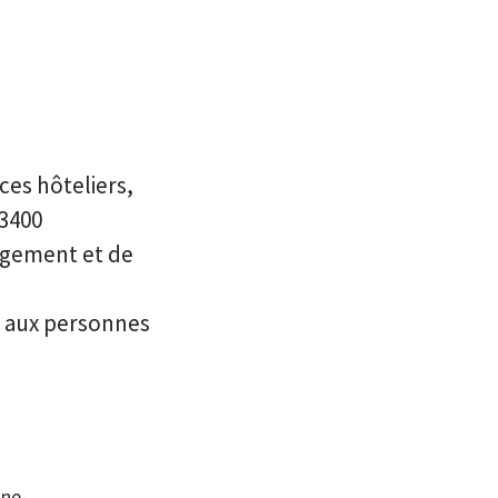
ces hôteliers,
 3400
gagement et de
s aux personnes
ne-