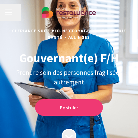
MENU CARRIÈRE
Partager la page
CLERIANCE SUD - BIO-NETTOYAGE ET HÔTELLERIE
SANTÉ
·
ALLINGES
Gouvernant(e) F/H
Prendre soin des personnes fragilisées
autrement
Postuler