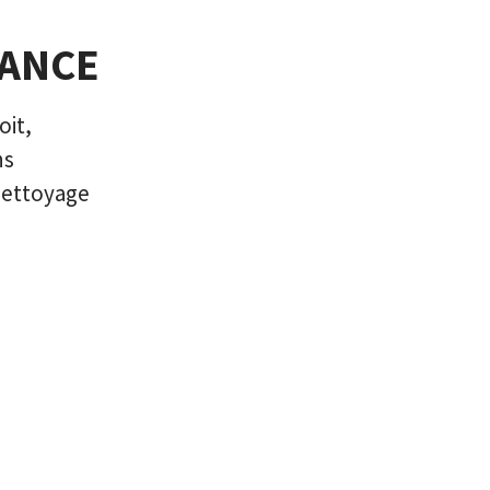
IANCE
oit,
ns
onettoyage