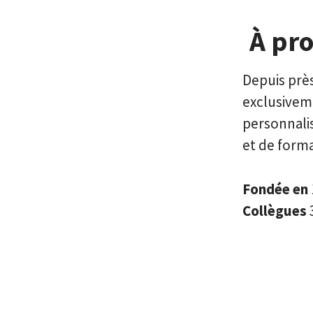
À pr
Depuis près
exclusivem
personnalis
et de forma
Fondée en
Collègues