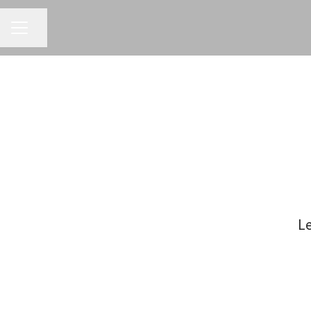
MENU CARRIÈRE
Partager la page
Le