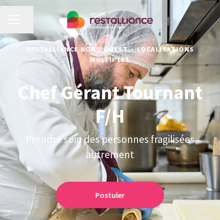
MENU CARRIÈRE
Partager la page
RESTALLIANCE NORD OUEST
·
LOCALISATIONS
MULTIPLES
Chef Gérant Tournant
F/H
Prendre soin des personnes fragilisées
autrement
Postuler