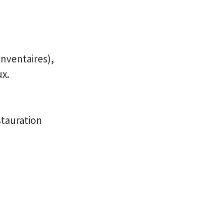
nventaires),
ux.
stauration