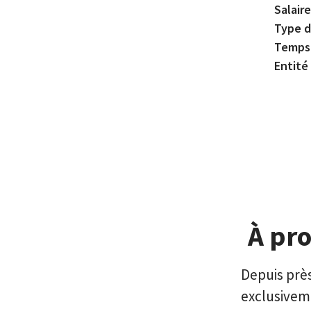
Salair
Type d
Temps 
Entité
À pr
Depuis près
exclusivem