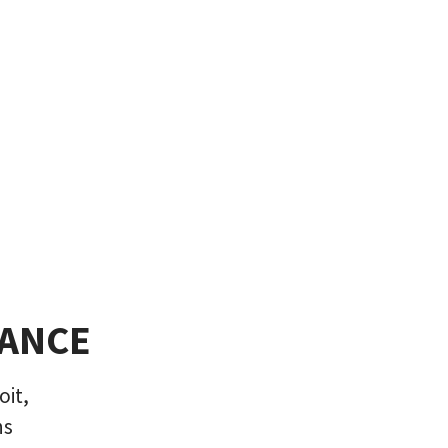
IANCE
oit,
ns