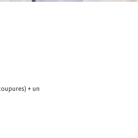
(coupures) +
un