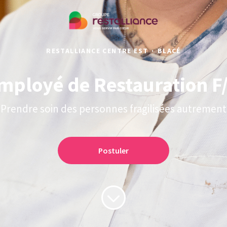
RESTALLIANCE CENTRE EST
·
BLACÉ
mployé de Restauration F
Prendre soin des personnes fragilisées autrement
Postuler